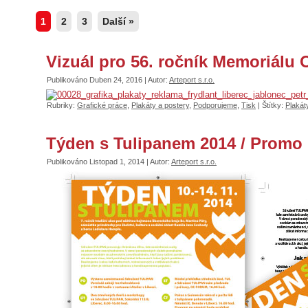
1
2
3
Další »
Vizuál pro 56. ročník Memoriálu 
Publikováno
Duben 24, 2016
|
Autor:
Arteport s.r.o.
Rubriky:
Grafické práce
,
Plakáty a postery
,
Podporujeme
,
Tisk
|
Štítky:
Plakát
Týden s Tulipanem 2014 / Promo ma
Publikováno
Listopad 1, 2014
|
Autor:
Arteport s.r.o.