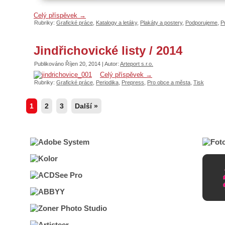
Celý příspěvek
→
Rubriky:
Grafické práce
,
Katalogy a letáky
,
Plakáty a postery
,
Podporujeme
,
P
Jindřichovické listy / 2014
Publikováno
Říjen 20, 2014
|
Autor:
Arteport s.r.o.
Celý příspěvek
→
Rubriky:
Grafické práce
,
Periodika
,
Prepress
,
Pro obce a města
,
Tisk
1
2
3
Další »