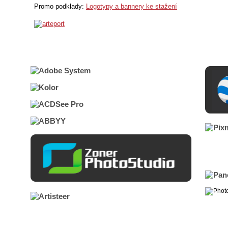
Promo podklady:
Logotypy a bannery ke stažení