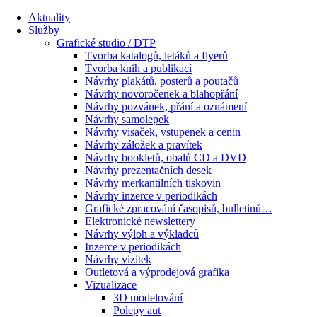
Aktuality
Služby
Grafické studio / DTP
Tvorba katalogů, letáků a flyerů
Tvorba knih a publikací
Návrhy plakátů, posterů a poutačů
Návrhy novoročenek a blahopřání
Návrhy pozvánek, přání a oznámení
Návrhy samolepek
Návrhy visaček, vstupenek a cenin
Návrhy záložek a pravítek
Návrhy bookletů, obalů CD a DVD
Návrhy prezentačních desek
Návrhy merkantilních tiskovin
Návrhy inzerce v periodikách
Grafické zpracování časopisů, bulletinů…
Elektronické newslettery
Návrhy výloh a výkladců
Inzerce v periodikách
Návrhy vizitek
Outletová a výprodejová grafika
Vizualizace
3D modelování
Polepy aut