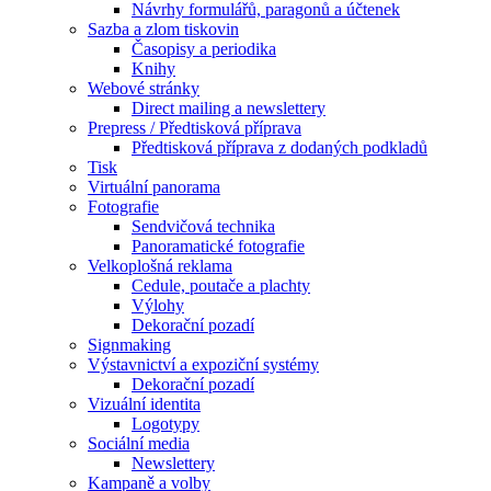
Návrhy formulářů, paragonů a účtenek
Sazba a zlom tiskovin
Časopisy a periodika
Knihy
Webové stránky
Direct mailing a newslettery
Prepress / Předtisková příprava
Předtisková příprava z dodaných podkladů
Tisk
Virtuální panorama
Fotografie
Sendvičová technika
Panoramatické fotografie
Velkoplošná reklama
Cedule, poutače a plachty
Výlohy
Dekorační pozadí
Signmaking
Výstavnictví a expoziční systémy
Dekorační pozadí
Vizuální identita
Logotypy
Sociální media
Newslettery
Kampaně a volby