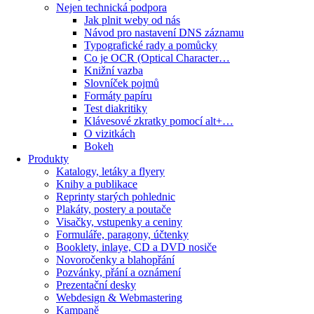
Nejen technická podpora
Jak plnit weby od nás
Návod pro nastavení DNS záznamu
Typografické rady a pomůcky
Co je OCR (Optical Character…
Knižní vazba
Slovníček pojmů
Formáty papíru
Test diakritiky
Klávesové zkratky pomocí alt+…
O vizitkách
Bokeh
Produkty
Katalogy, letáky a flyery
Knihy a publikace
Reprinty starých pohlednic
Plakáty, postery a poutače
Visačky, vstupenky a ceniny
Formuláře, paragony, účtenky
Booklety, inlaye, CD a DVD nosiče
Novoročenky a blahopřání
Pozvánky, přání a oznámení
Prezentační desky
Webdesign & Webmastering
Kampaně