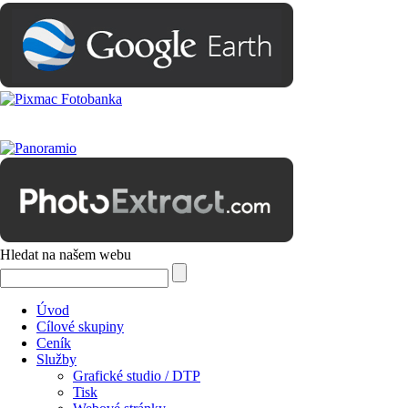
Hledat na našem webu
Úvod
Cílové skupiny
Ceník
Služby
Grafické studio / DTP
Tisk