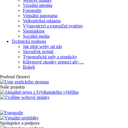
Webové stránky
Vizuální identita
Fotografie
Virtuální panorama
Velkoplošná reklama
Výstavnictví a expoziční systémy
Signmaking
Sociální media
Technická podpora
Jak plnit weby od nás
Slovníček pojmů
Typografické rady a pomůcky
Klávesové zkratky pomocí alt+…
Bokeh
Profesní členství
Naše projekty
Spolupráce a podpora