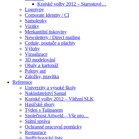
Krajské volby 2012 – Starostové…
Logotypy
Corporate Identity / CI
Samolepky
Vizitky
Merkantilní tiskoviny
Newslettery / Direct mailing
Cedule, poutače a plachty
Výlohy
Vizualizace
3D modelování
Obaly a kartonáž
Polepy aut
Záložky, pravítka
Reference
Univerzity a vysoké školy
Nakladatelství Santal
Krajské volby 2012 – Vítězní SLK
Hasičské sbory
Týden s Tulipanem
Společnost Artweld – Vše pro…
Státní správa
Ochranné pracovní pomůcky
Restaurace
Jindřichovické listy