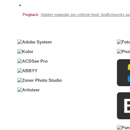
Pingback:
Volební materiály pro vítězné hnutí Jindřichovický 