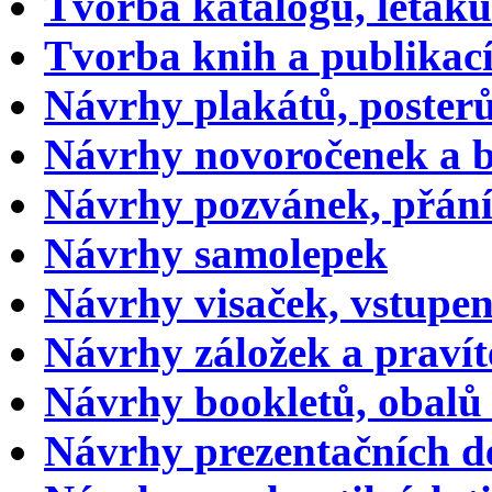
Tvorba katalogů, letáků
Tvorba knih a publikac
Návrhy plakátů, poster
Návrhy novoročenek a 
Návrhy pozvánek, přání
Návrhy samolepek
Návrhy visaček, vstupen
Návrhy záložek a pravít
Návrhy bookletů, obal
Návrhy prezentačních d