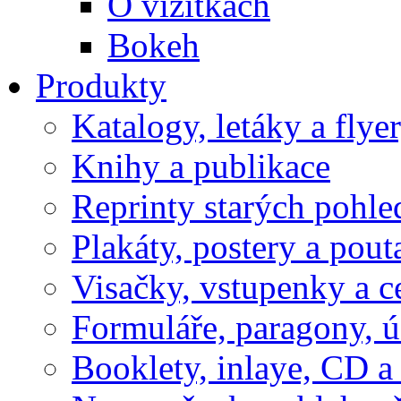
O vizitkách
Bokeh
Produkty
Katalogy, letáky a flye
Knihy a publikace
Reprinty starých pohle
Plakáty, postery a pout
Visačky, vstupenky a c
Formuláře, paragony, 
Booklety, inlaye, CD 