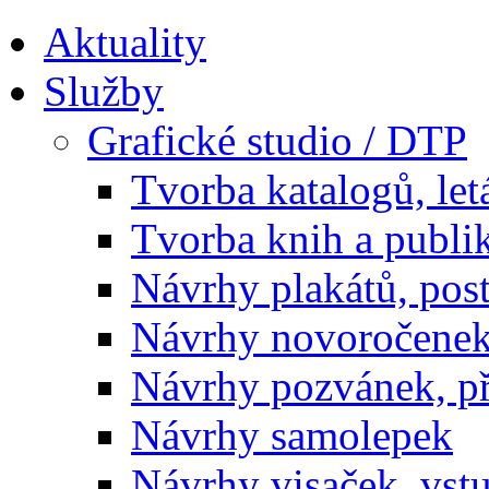
Aktuality
Služby
Grafické studio / DTP
Tvorba katalogů, let
Tvorba knih a publi
Návrhy plakátů, pos
Návrhy novoročenek
Návrhy pozvánek, př
Návrhy samolepek
Návrhy visaček, vst