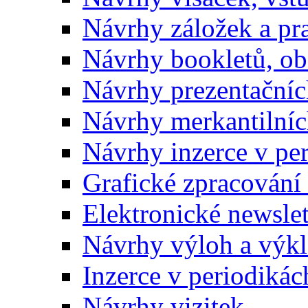
Návrhy záložek a pr
Návrhy bookletů, o
Návrhy prezentačníc
Návrhy merkantilníc
Návrhy inzerce v pe
Grafické zpracování
Elektronické newslet
Návrhy výloh a výk
Inzerce v periodikác
Návrhy vizitek