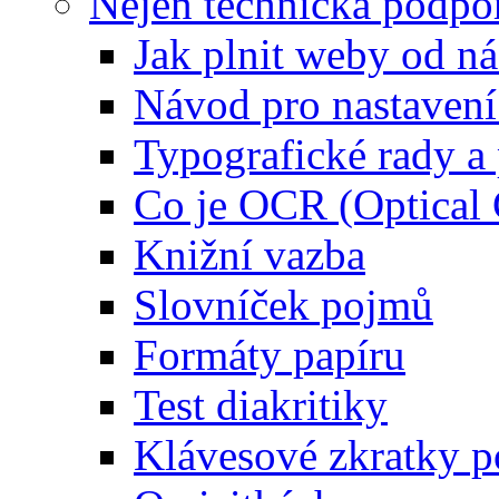
Nejen technická podpo
Jak plnit weby od ná
Návod pro nastaven
Typografické rady 
Co je OCR (Optical
Knižní vazba
Slovníček pojmů
Formáty papíru
Test diakritiky
Klávesové zkratky 