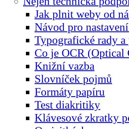
Nejen technická podpo
Jak plnit weby od ná
Návod pro nastaven
Typografické rady 
Co je OCR (Optical
Knižní vazba
Slovníček pojmů
Formáty papíru
Test diakritiky
Klávesové zkratky 