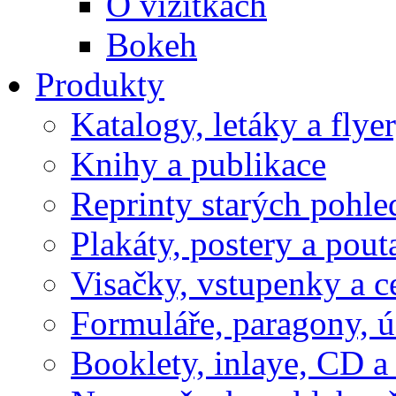
O vizitkách
Bokeh
Produkty
Katalogy, letáky a flye
Knihy a publikace
Reprinty starých pohle
Plakáty, postery a pout
Visačky, vstupenky a c
Formuláře, paragony, 
Booklety, inlaye, CD 