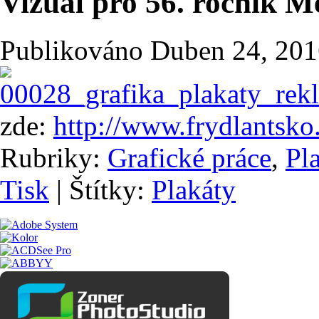
Vizuál pro 56. ročník 
Publikováno
Duben 24, 201
zde:
http://www.frydlantsk
Rubriky:
Grafické práce
,
Pl
Tisk
|
Štítky:
Plakáty