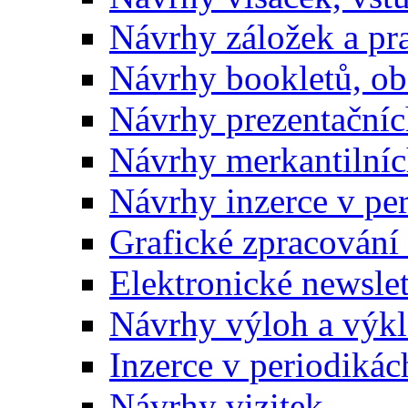
Návrhy záložek a pr
Návrhy bookletů, o
Návrhy prezentačníc
Návrhy merkantilníc
Návrhy inzerce v pe
Grafické zpracování
Elektronické newslet
Návrhy výloh a výk
Inzerce v periodikác
Návrhy vizitek