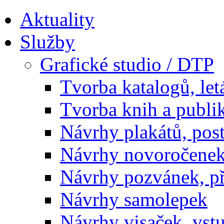
Aktuality
Služby
Grafické studio / DTP
Tvorba katalogů, let
Tvorba knih a publi
Návrhy plakátů, pos
Návrhy novoročenek
Návrhy pozvánek, př
Návrhy samolepek
Návrhy visaček, vst