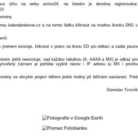
race účtu na webu active24, na kterém je doména registrována:
jsp
 Domény
énou kalendarelevne.cz a na tomto řádku kliknout na modrou ikonku DNS v
amů:
nem existuje, kliknout v pravo na ikonu ED pro editaci a zadat pouze
 ještě neexistuje, nad každou tabulkou (A, AAAA a MX) je odkaz pro
tvořený záznam je potřeba vyplnit název i IP adresu (u MX i prioritu
ény se obvykle projeví během jedné hodiny při běžném nastavení. Poté
Stanislav Tvrzník