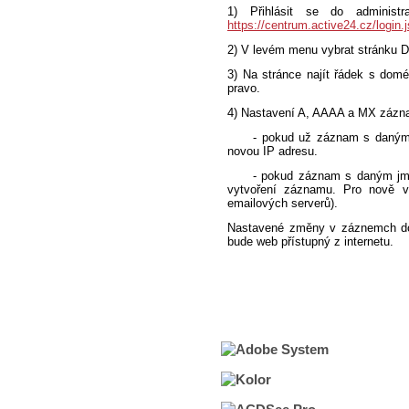
1) Přihlásit se do administ
https://centrum.active24.cz/login.
2) V levém menu vybrat stránku
3) Na stránce najít řádek s dom
pravo.
4) Nastavení A, AAAA a MX zázn
- pokud už záznam s daným jmé
novou IP adresu.
- pokud záznam s daným jménem
vytvoření záznamu. Pro nově vy
emailových serverů).
Nastavené změny v záznemch dom
bude web přístupný z internetu.