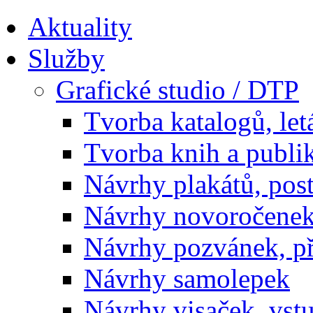
Aktuality
Služby
Grafické studio / DTP
Tvorba katalogů, let
Tvorba knih a publi
Návrhy plakátů, pos
Návrhy novoročenek
Návrhy pozvánek, př
Návrhy samolepek
Návrhy visaček, vst