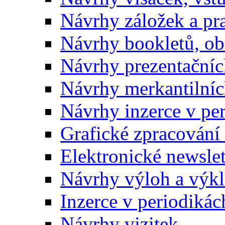
Návrhy záložek a pr
Návrhy bookletů, o
Návrhy prezentačníc
Návrhy merkantilníc
Návrhy inzerce v pe
Grafické zpracování
Elektronické newslet
Návrhy výloh a výk
Inzerce v periodikác
Návrhy vizitek