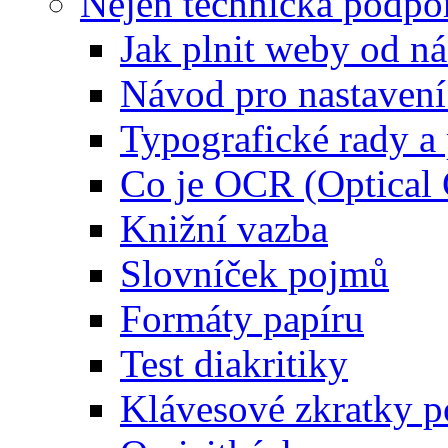
Nejen technická podpo
Jak plnit weby od ná
Návod pro nastaven
Typografické rady 
Co je OCR (Optical
Knižní vazba
Slovníček pojmů
Formáty papíru
Test diakritiky
Klávesové zkratky 