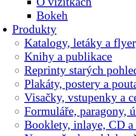
O vizitkách
Bokeh
Produkty
Katalogy, letáky a flye
Knihy a publikace
Reprinty starých pohle
Plakáty, postery a pout
Visačky, vstupenky a c
Formuláře, paragony, 
Booklety, inlaye, CD 