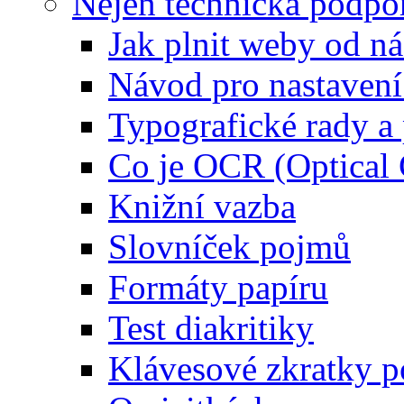
Nejen technická podpo
Jak plnit weby od ná
Návod pro nastaven
Typografické rady 
Co je OCR (Optical
Knižní vazba
Slovníček pojmů
Formáty papíru
Test diakritiky
Klávesové zkratky 