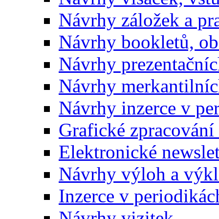
Návrhy záložek a pr
Návrhy bookletů, o
Návrhy prezentačníc
Návrhy merkantilníc
Návrhy inzerce v pe
Grafické zpracování
Elektronické newslet
Návrhy výloh a výk
Inzerce v periodikác
Návrhy vizitek