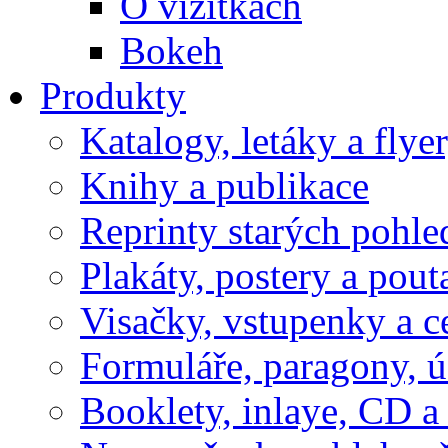
O vizitkách
Bokeh
Produkty
Katalogy, letáky a flye
Knihy a publikace
Reprinty starých pohle
Plakáty, postery a pout
Visačky, vstupenky a c
Formuláře, paragony, 
Booklety, inlaye, CD 