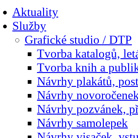
Aktuality
Služby
Grafické studio / DTP
Tvorba katalogů, let
Tvorba knih a publi
Návrhy plakátů, pos
Návrhy novoročenek
Návrhy pozvánek, př
Návrhy samolepek
Návrhy visaček, vst