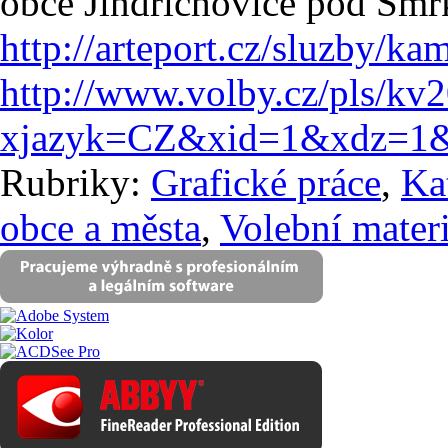
obce Jindřichovice pod Smr
http://arteport.cz/sluzby/ka
http://www.volby.cz/pls/kv
xjazyk=CZ&xid=1&xdz=1&
Rubriky:
Grafické práce
,
Ka
obce a města
,
Volební mater