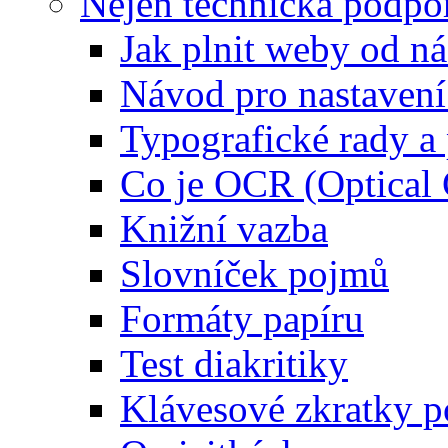
Nejen technická podpo
Jak plnit weby od ná
Návod pro nastaven
Typografické rady 
Co je OCR (Optical
Knižní vazba
Slovníček pojmů
Formáty papíru
Test diakritiky
Klávesové zkratky 