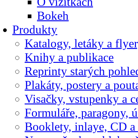
O vizitkách
Bokeh
Produkty
Katalogy, letáky a flye
Knihy a publikace
Reprinty starých pohle
Plakáty, postery a pout
Visačky, vstupenky a c
Formuláře, paragony, 
Booklety, inlaye, CD 