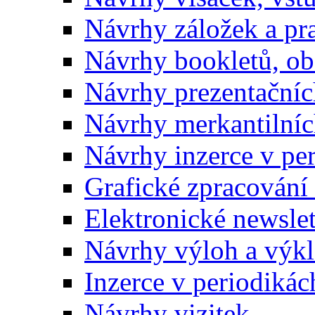
Návrhy záložek a pr
Návrhy bookletů, o
Návrhy prezentačníc
Návrhy merkantilníc
Návrhy inzerce v pe
Grafické zpracování
Elektronické newslet
Návrhy výloh a výk
Inzerce v periodikác
Návrhy vizitek