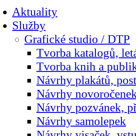
Aktuality
Služby
Grafické studio / DTP
Tvorba katalogů, let
Tvorba knih a publi
Návrhy plakátů, pos
Návrhy novoročenek
Návrhy pozvánek, př
Návrhy samolepek
Návrhy visaček, vst