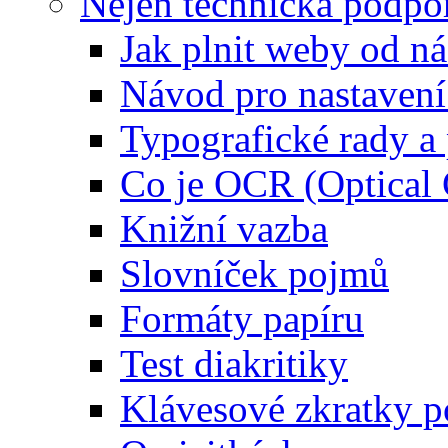
Nejen technická podpo
Jak plnit weby od ná
Návod pro nastaven
Typografické rady 
Co je OCR (Optical
Knižní vazba
Slovníček pojmů
Formáty papíru
Test diakritiky
Klávesové zkratky 