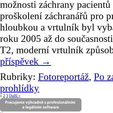
možnosti záchrany pacientů 
proškolení záchranářů pro p
hloubkou a vrtulník byl vy
roku 2005 až do současnosti
T2, moderní vrtulník způsob
příspěvek
→
Rubriky:
Fotoreportáž
,
Po z
prohlídky
1
2
3
Další »