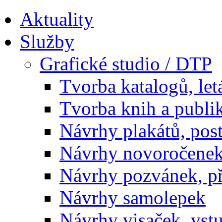
Aktuality
Služby
Grafické studio / DTP
Tvorba katalogů, let
Tvorba knih a publi
Návrhy plakátů, pos
Návrhy novoročenek
Návrhy pozvánek, př
Návrhy samolepek
Návrhy visaček, vst