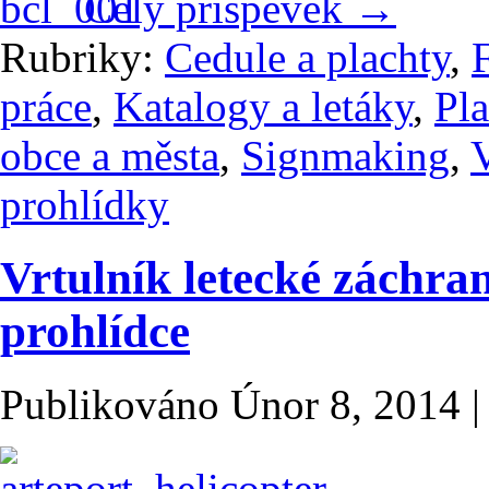
Celý příspěvek
→
Rubriky:
Cedule a plachty
,
práce
,
Katalogy a letáky
,
Pla
obce a města
,
Signmaking
,
V
prohlídky
Vrtulník letecké záchran
prohlídce
Publikováno
Únor 8, 2014
|