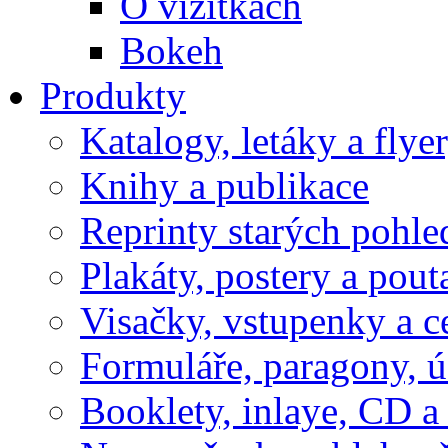
O vizitkách
Bokeh
Produkty
Katalogy, letáky a flye
Knihy a publikace
Reprinty starých pohle
Plakáty, postery a pout
Visačky, vstupenky a c
Formuláře, paragony, 
Booklety, inlaye, CD 