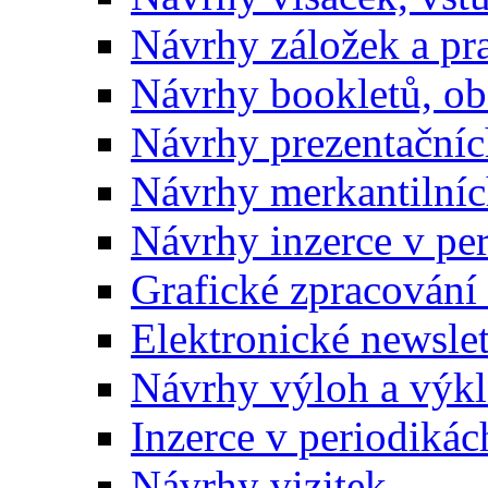
Návrhy záložek a pr
Návrhy bookletů, o
Návrhy prezentačníc
Návrhy merkantilníc
Návrhy inzerce v pe
Grafické zpracování
Elektronické newslet
Návrhy výloh a výk
Inzerce v periodikác
Návrhy vizitek