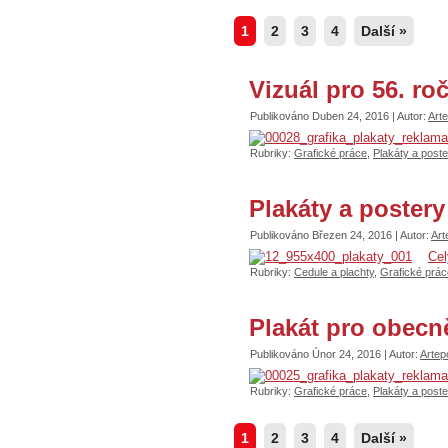
1
2
3
4
Další »
Vizuál pro 56. ro
Publikováno
Duben 24, 2016
|
Autor:
Arte
Rubriky:
Grafické práce
,
Plakáty a poste
Plakáty a postery
Publikováno
Březen 24, 2016
|
Autor:
Art
Cel
Rubriky:
Cedule a plachty
,
Grafické prác
Plakát pro obecn
Publikováno
Únor 24, 2016
|
Autor:
Artepo
Rubriky:
Grafické práce
,
Plakáty a poste
1
2
3
4
Další »