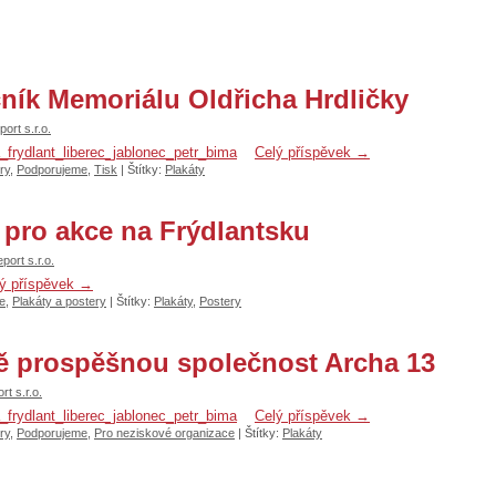
čník Memoriálu Oldřicha Hrdličky
port s.r.o.
Celý příspěvek
→
ry
,
Podporujeme
,
Tisk
|
Štítky:
Plakáty
 pro akce na Frýdlantsku
eport s.r.o.
ý příspěvek
→
e
,
Plakáty a postery
|
Štítky:
Plakáty
,
Postery
ě prospěšnou společnost Archa 13
rt s.r.o.
Celý příspěvek
→
ry
,
Podporujeme
,
Pro neziskové organizace
|
Štítky:
Plakáty