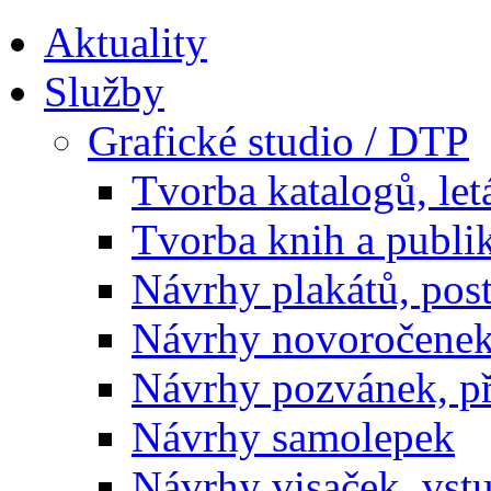
Aktuality
Služby
Grafické studio / DTP
Tvorba katalogů, let
Tvorba knih a publi
Návrhy plakátů, pos
Návrhy novoročenek
Návrhy pozvánek, př
Návrhy samolepek
Návrhy visaček, vst