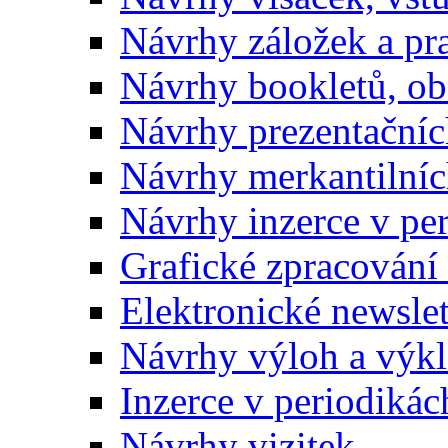
Návrhy záložek a pr
Návrhy bookletů, o
Návrhy prezentačníc
Návrhy merkantilníc
Návrhy inzerce v pe
Grafické zpracování
Elektronické newslet
Návrhy výloh a výk
Inzerce v periodikác
Návrhy vizitek