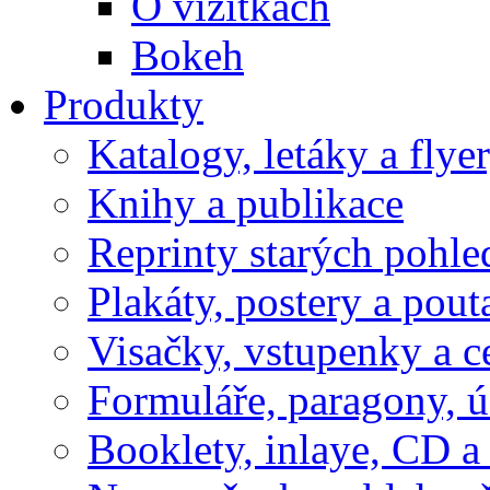
O vizitkách
Bokeh
Produkty
Katalogy, letáky a flye
Knihy a publikace
Reprinty starých pohle
Plakáty, postery a pout
Visačky, vstupenky a c
Formuláře, paragony, 
Booklety, inlaye, CD 