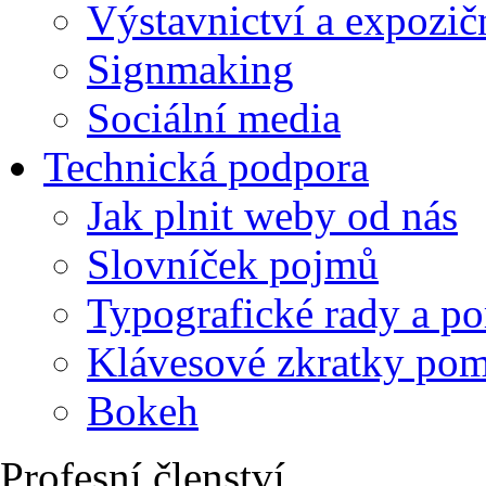
Výstavnictví a expozič
Signmaking
Sociální media
Technická podpora
Jak plnit weby od nás
Slovníček pojmů
Typografické rady a p
Klávesové zkratky po
Bokeh
Profesní členství