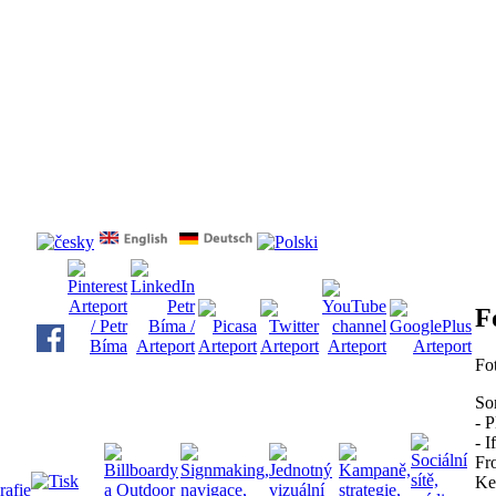
F
Fo
So
- P
- I
Fro
Key