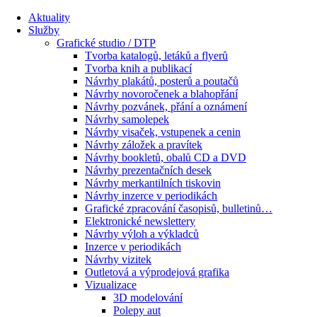
Aktuality
Služby
Grafické studio / DTP
Tvorba katalogů, letáků a flyerů
Tvorba knih a publikací
Návrhy plakátů, posterů a poutačů
Návrhy novoročenek a blahopřání
Návrhy pozvánek, přání a oznámení
Návrhy samolepek
Návrhy visaček, vstupenek a cenin
Návrhy záložek a pravítek
Návrhy bookletů, obalů CD a DVD
Návrhy prezentačních desek
Návrhy merkantilních tiskovin
Návrhy inzerce v periodikách
Grafické zpracování časopisů, bulletinů…
Elektronické newslettery
Návrhy výloh a výkladců
Inzerce v periodikách
Návrhy vizitek
Outletová a výprodejová grafika
Vizualizace
3D modelování
Polepy aut