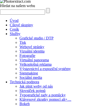
Hledat na našem webu
Úvod
Cílové skupiny
Ceník
Služby
Grafické studio / DTP
Tisk
Webové stránky
Vizuální identita
Fotografie
Virtuální panorama
Velkoplošná reklama
Výstavnictví a expoziční systémy
Signmaking
Sociální media
Technická podpora
Jak plnit weby od nás
Slovníček pojmů
Typografické rady a pomůcky
Klávesové zkratky pomocí alt+…
Bokeh