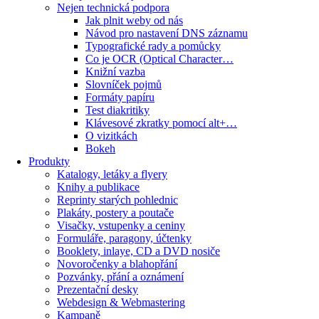
Nejen technická podpora
Jak plnit weby od nás
Návod pro nastavení DNS záznamu
Typografické rady a pomůcky
Co je OCR (Optical Character…
Knižní vazba
Slovníček pojmů
Formáty papíru
Test diakritiky
Klávesové zkratky pomocí alt+…
O vizitkách
Bokeh
Produkty
Katalogy, letáky a flyery
Knihy a publikace
Reprinty starých pohlednic
Plakáty, postery a poutače
Visačky, vstupenky a ceniny
Formuláře, paragony, účtenky
Booklety, inlaye, CD a DVD nosiče
Novoročenky a blahopřání
Pozvánky, přání a oznámení
Prezentační desky
Webdesign & Webmastering
Kampaně