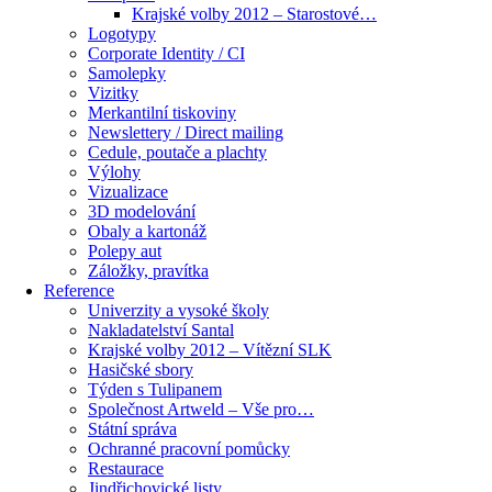
Krajské volby 2012 – Starostové…
Logotypy
Corporate Identity / CI
Samolepky
Vizitky
Merkantilní tiskoviny
Newslettery / Direct mailing
Cedule, poutače a plachty
Výlohy
Vizualizace
3D modelování
Obaly a kartonáž
Polepy aut
Záložky, pravítka
Reference
Univerzity a vysoké školy
Nakladatelství Santal
Krajské volby 2012 – Vítězní SLK
Hasičské sbory
Týden s Tulipanem
Společnost Artweld – Vše pro…
Státní správa
Ochranné pracovní pomůcky
Restaurace
Jindřichovické listy