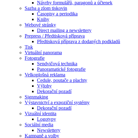
Návrhy formulářů, paragonů a účtenek
Sazba a zlom tiskovin
Časopisy a periodika
Knihy
Webové stránky
Direct mailing a newslettery
Prepress / Předtisková příprava
Předtisková příprava z dodaných podkladů
Tisk
Virtuální panorama
Fotografie
Sendvičová technika
Panoramatické fotografie
Velkoplošná reklama
Cedule, poutače a plachty
Výlohy
Dekorační pozadí
Signmaking
Výstavnictví a expoziční systémy
Dekorační pozadí
Vizuální identita
Logotypy
Sociální media
Newslettery
Kampaně a volby