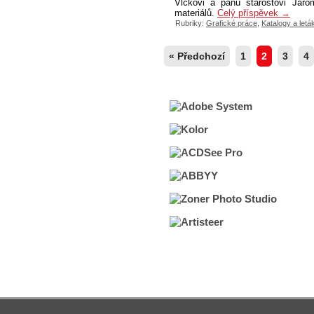
Vlčkovi a panu starostovi Jarom
materiálů.
Celý příspěvek
→
Rubriky:
Grafické práce
,
Katalogy a letá
« Předchozí
1
2
3
4