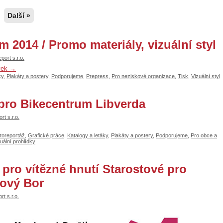
Další »
 2014 / Promo materiály, vizuální styl
eport s.r.o.
vek
→
ky
,
Plakáty a postery
,
Podporujeme
,
Prepress
,
Pro neziskové organizace
,
Tisk
,
Vizuální styl
pro Bikecentrum Libverda
rt s.r.o.
toreportáž
,
Grafické práce
,
Katalogy a letáky
,
Plakáty a postery
,
Podporujeme
,
Pro obce a
tuální prohlídky
 pro vítězné hnutí Starostové pro
Nový Bor
rt s.r.o.