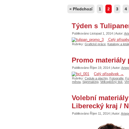
« Předchozí
1
2
3
4
Týden s Tulipanem
Publikováno
Listopad 1, 2014
|
Autor:
Art
Celý příspě
Rubriky:
Grafické práce
,
Katalogy a letá
Promo materiály 
Publikováno
Říjen 19, 2014
|
Autor:
Artepo
Celý příspěvek
→
Rubriky:
Cedule a plachty
,
Fotografie
,
Fo
města
,
Signmaking
,
Velkoplošný tisk
,
Vir
Volební materiály
Liberecký kraj / 
Publikováno
Říjen 11, 2014
|
Autor:
Artepo