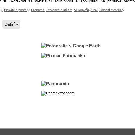
íru Dvořákovi za vynikající součinnost a spolupráci na přípravě těchto
ky
,
Plakáty a postery
,
Prepress
,
Pro obce a města
,
Velkoplošný tisk
,
Volební materiály
Další »