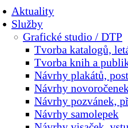
Aktuality
Služby
Grafické studio / DTP
Tvorba katalogů, let
Tvorba knih a publi
Návrhy plakátů, pos
Návrhy novoročenek
Návrhy pozvánek, př
Návrhy samolepek
Návrhy visaček, vst