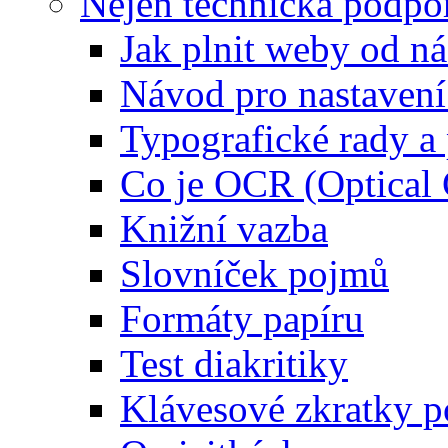
Nejen technická podpo
Jak plnit weby od ná
Návod pro nastaven
Typografické rady 
Co je OCR (Optical
Knižní vazba
Slovníček pojmů
Formáty papíru
Test diakritiky
Klávesové zkratky 