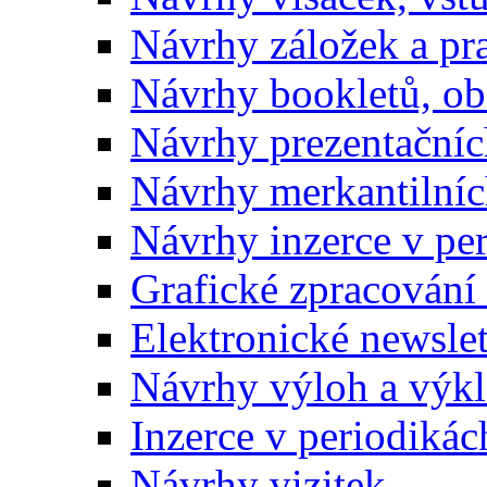
Návrhy záložek a pr
Návrhy bookletů, o
Návrhy prezentačníc
Návrhy merkantilníc
Návrhy inzerce v pe
Grafické zpracování
Elektronické newslet
Návrhy výloh a výk
Inzerce v periodikác
Návrhy vizitek