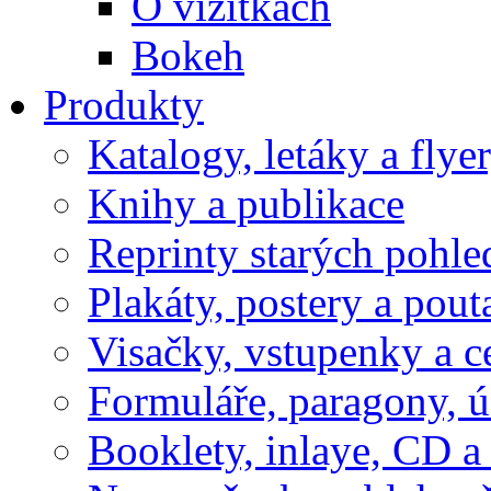
O vizitkách
Bokeh
Produkty
Katalogy, letáky a flye
Knihy a publikace
Reprinty starých pohle
Plakáty, postery a pout
Visačky, vstupenky a c
Formuláře, paragony, 
Booklety, inlaye, CD 