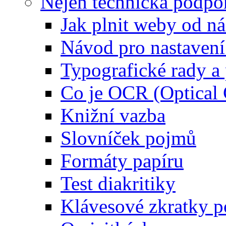
Nejen technická podpo
Jak plnit weby od ná
Návod pro nastaven
Typografické rady 
Co je OCR (Optical
Knižní vazba
Slovníček pojmů
Formáty papíru
Test diakritiky
Klávesové zkratky 