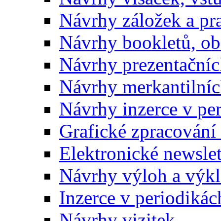
Návrhy záložek a pr
Návrhy bookletů, o
Návrhy prezentačníc
Návrhy merkantilníc
Návrhy inzerce v pe
Grafické zpracování
Elektronické newslet
Návrhy výloh a výk
Inzerce v periodikác
Návrhy vizitek