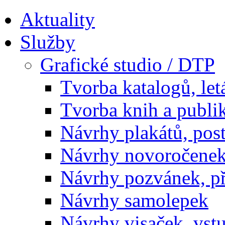
Aktuality
Služby
Grafické studio / DTP
Tvorba katalogů, let
Tvorba knih a publi
Návrhy plakátů, pos
Návrhy novoročenek
Návrhy pozvánek, př
Návrhy samolepek
Návrhy visaček, vst