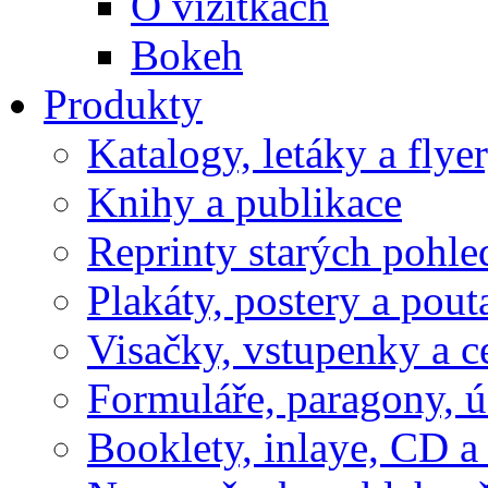
O vizitkách
Bokeh
Produkty
Katalogy, letáky a flye
Knihy a publikace
Reprinty starých pohle
Plakáty, postery a pout
Visačky, vstupenky a c
Formuláře, paragony, 
Booklety, inlaye, CD 