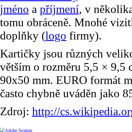
jméno
a
příjmení
, v několik
tomu obráceně. Mnohé vizit
doplňky (
logo
firmy).
Kartičky jsou různých veliko
větším o rozměru 5,5 × 9,5 
90x50 mm. EURO formát má
často chybně uváděn jako 
Zdroj:
http://cs.wikipedia.o