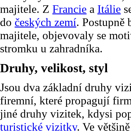
majitele. Z
Francie
a
Itálie
se
do
českých zemí
. Postupně 
majitele, objevovaly se moti
stromku u zahradníka.
Druhy, velikost, styl
Jsou dva základní druhy viz
firemní, které propagují firm
jiné druhy vizitek, kdysi po
turistické vizitky
. Ve většin