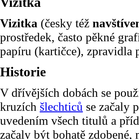
Vizitka
Vizitka
(česky též
navštíve
prostředek, často pěkné gra
papíru (kartičce), zpravidl
Historie
V dřívějších dobách se pou
kruzích
šlechticů
se začaly p
uvedením všech titulů a př
začaly být bohatě zdobené