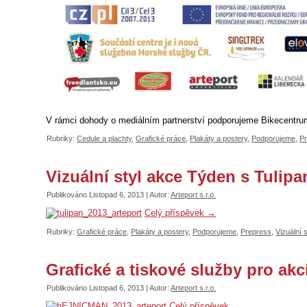
V rámci dohody o mediálním partnerství podporujeme Bikecentru
Rubriky:
Cedule a plachty
,
Grafické práce
,
Plakáty a postery
,
Podporujeme
,
Pr
Vizuální styl akce Týden s Tulip
Publikováno
Listopad 6, 2013
|
Autor:
Arteport s.r.o.
Celý příspěvek
→
Rubriky:
Grafické práce
,
Plakáty a postery
,
Podporujeme
,
Prepress
,
Vizuální s
Grafické a tiskové služby pro ak
Publikováno
Listopad 6, 2013
|
Autor:
Arteport s.r.o.
Celý příspěvek
→