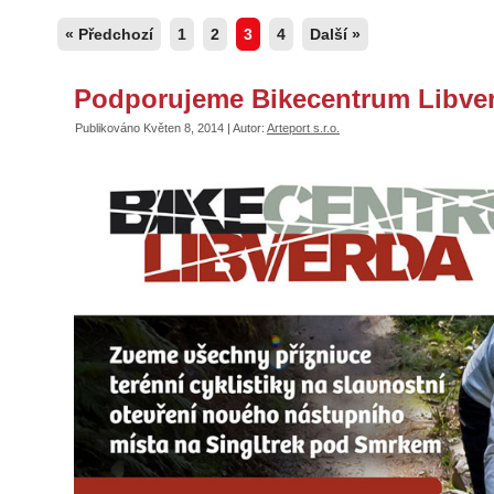
« Předchozí
1
2
3
4
Další »
Podporujeme Bikecentrum Libve
Publikováno
Květen 8, 2014
|
Autor:
Arteport s.r.o.