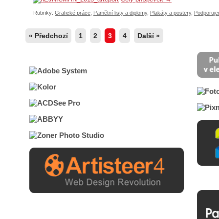
Rubriky:
Grafické práce
,
Pamětní listy a diplomy
,
Plakáty a postery
,
Podporuj
« Předchozí
1
2
3
4
Další »